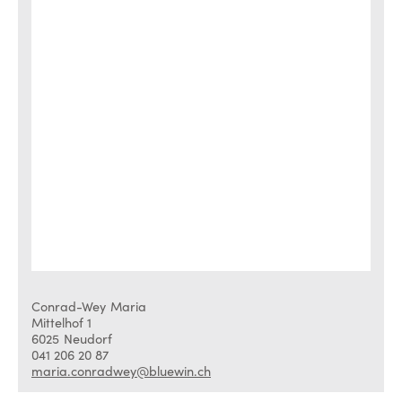
Conrad-Wey
Maria
Mittelhof 1
6025
Neudorf
041 206 20 87
maria.conradwey@bluewin.ch