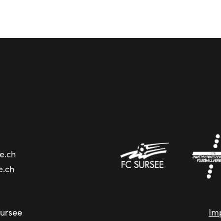
e.ch
e.ch
ursee
Im