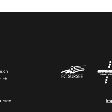
e.ch
e.ch
ursee
Im